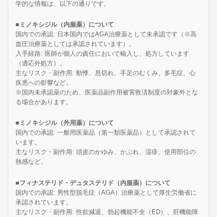
学的な情報は、以下の通りです。
■ミノキシジル（内服薬）について
国内での承認: 日本国内ではAGA治療薬として未承認です（※高
血圧治療薬としては承認されています）。
入手経路: 医師が個人の責任において輸入し、処方しています
（適応外処方）。
主なリスク・副作用: 動悸、息切れ、手足のむくみ、多毛症、心
疾患への影響など。
※国内未承認薬のため、医薬品副作用被害救済制度の対象外とな
る場合があります。
■ミノキシジル（外用薬）について
国内での承認: 一般用医薬品（第一類医薬品）として承認されて
います。
主なリスク・副作用: 頭皮のかゆみ、かぶれ、湿疹、使用部位の
熱感など。
■フィナステリド・デュタステリド（内服薬）について
国内での承認: 男性型脱毛症（AGA）治療薬として厚生労働省に
承認されています。
主なリスク・副作用: 性欲減退、勃起機能不全（ED）、肝機能障