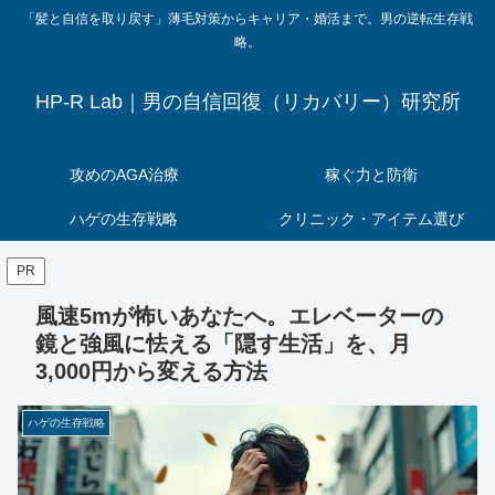
「髪と自信を取り戻す」薄毛対策からキャリア・婚活まで。男の逆転生存戦
略。
HP-R Lab｜男の自信回復（リカバリー）研究所
攻めのAGA治療
稼ぐ力と防衛
ハゲの生存戦略
クリニック・アイテム選び
PR
風速5mが怖いあなたへ。エレベーターの
鏡と強風に怯える「隠す生活」を、月
3,000円から変える方法
ハゲの生存戦略