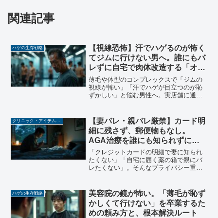
関連記事
【視線恐怖】汗でハゲるのが怖く
ハゲの生存戦略
てジムに行けない男へ。誰にもバ
レずに自宅で肉体改造する「オン
ラインパーソナル」という最適解
薄毛や体型のコンプレックスで「ジムの
視線が怖い」「汗でハゲが目立つのが恥
ずかしい」と悩む男性へ。実店舗に通わ
ず、誰にもバレずに自宅でプロのマンツ
ーマン指導が受けられるオンラインパー
ソナルジム「プレズ（Plez）」が最強の
【妻バレ・親バレ厳禁】カード明
クリニック・アイテム選び
解決策である理由を解説します。
細に残さず、郵便物もなし。
AGA治療を誰にも知られずに始
める「現金払い」活用術
「クレジットカードの明細で妻に知られ
たくない」「自宅に届く薬の箱で親にバ
レたくない」。そんなプライバシー重視
の方へ、現金払い＆その場で薬を受け取
れる「イースト駅前クリニック」の活用
法を解説。雑居ビルだからできる「言い
美容院の鏡が怖い。「薄毛が恥ず
ハゲの生存戦略
訳」や、中身の見えない袋の秘密とは？
かしくて行けない」を卒業するた
めの頼み方と、根本解決ルート