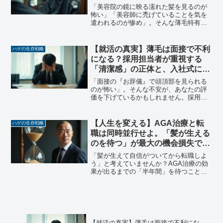
「美容院の鏡に映る濡れた髪を見るのが
怖い」「美容師に禿げていることを気を
遣われるのが惨め」。そんな薄毛特有の
悩みを解消するための「傷つかないオー
ダー方法」と、隠す生活から卒業するた
めの医学的なアプローチについて解説し
【就活の真実】薄毛は面接で不利
ハゲの生存戦略
ます。
になる？採用担当者が重視する
「清潔感」の正体と、入社式に向
けた対策
「面接の『お辞儀』で頭頂部を見られる
のが怖い」。そんな不安が、あなたの評
価を下げているかもしれません。採用担
当者が重視するのは髪の量ではなく、
堂々とした振る舞いです。なぜ薄毛やハ
ゲを気にすると面接で不利になるのか、
【人生を変える】AGA治療と転
ハゲの生存戦略
その心理的メカニズムと解決策を解説し
職は同時並行せよ。「髪が生える
ます。
のを待つ」が最大の機会損失であ
る理由
「髪が生えて自信がついてから転職しよ
う」と考えていませんか？AGA治療の効
果が出るまでの「半年間」を待つことは
キャリアにおける最大の機会損失です。
薄毛コンプレックスを抱える男性向け
に、治療と転職活動を同時並行すべき
「時間の投資理論」を解説します。
【就活の真実】薄毛は面接で不利にな