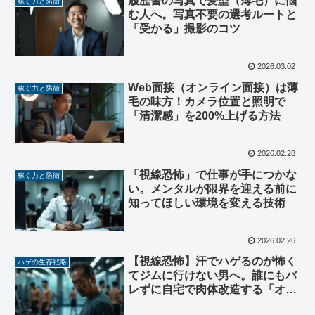
履歴書の写真で髪型（薄毛）に悩
稼ぐ力と防衛
む人へ。写真不要の選考ルートと
「受かる」撮影のコツ
2026.03.02
Web面接（オンライン面接）は薄
稼ぐ力と防衛
毛の味方！カメラ位置と照明で
「清潔感」を200%上げる方法
2026.02.28
「視線恐怖」で仕事が手につかな
稼ぐ力と防衛
い。メンタルが限界を迎える前に
知ってほしい環境を変える技術
2026.02.26
【視線恐怖】汗でハゲるのが怖く
ハゲの生存戦略
てジムに行けない男へ。誰にもバ
レずに自宅で肉体改造する「オン
ラインパーソナル」という最適解