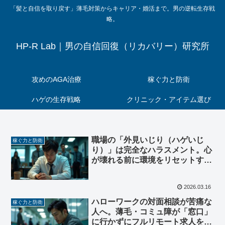
「髪と自信を取り戻す」薄毛対策からキャリア・婚活まで。男の逆転生存戦
略。
HP-R Lab｜男の自信回復（リカバリー）研究所
攻めのAGA治療
稼ぐ力と防衛
ハゲの生存戦略
クリニック・アイテム選び
職場の「外見いじり（ハゲいじ
稼ぐ力と防衛
り）」は完全なハラスメント。心
が壊れる前に環境をリセットすべ
き理由
2026.03.16
ハローワークの対面相談が苦痛な
稼ぐ力と防衛
人へ。薄毛・コミュ障が「窓口」
に行かずにフルリモート求人を見