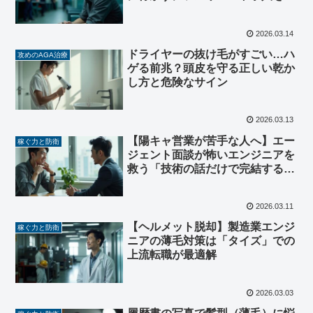
つける方法
2026.03.14
ドライヤーの抜け毛がすごい…ハ
攻めのAGA治療
ゲる前兆？頭皮を守る正しい乾か
し方と危険なサイン
2026.03.13
【陽キャ営業が苦手な人へ】エー
稼ぐ力と防衛
ジェント面談が怖いエンジニアを
救う「技術の話だけで完結する」
転職戦略
2026.03.11
【ヘルメット脱却】製造業エンジ
稼ぐ力と防衛
ニアの薄毛対策は「タイズ」での
上流転職が最適解
2026.03.03