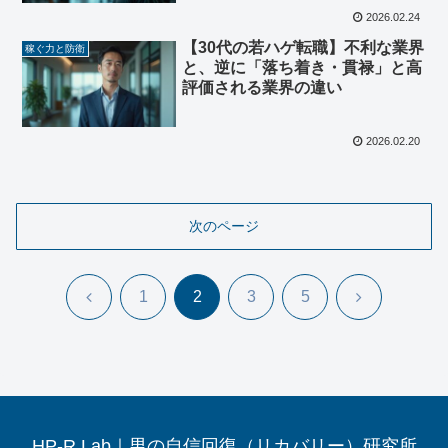
2026.02.24
【30代の若ハゲ転職】不利な業界
稼ぐ力と防衛
と、逆に「落ち着き・貫禄」と高
評価される業界の違い
2026.02.20
次のページ
前
次
1
2
3
5
へ
へ
HP-R Lab｜男の自信回復（リカバリー）研究所